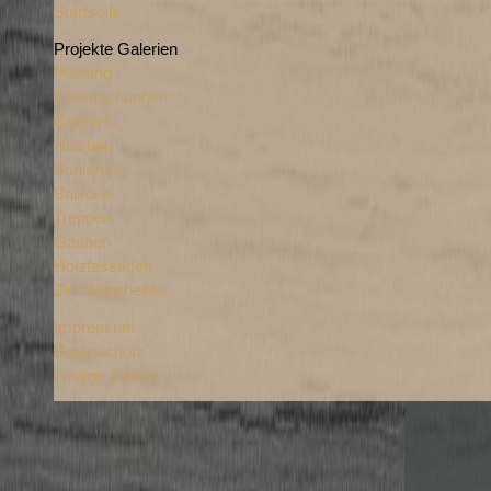
Startseite
Projekte Galerien
Planung
Überdachungen
Carports
Holzbau
Sanierung
Balkone
Treppen
Gauben
Holzfassaden
Zimmerarbeiten
Impressum
Datenschutz
Lustige Details